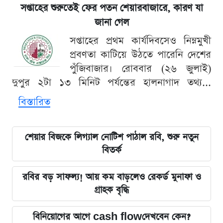
সপ্তাহের শুরুতেই ফের পতন শেয়ারবাজারে, কারণ যা
জানা গেল
সপ্তাহের প্রথম কার্যদিবসেও নিম্নমুখী
প্রবণতা কাটিয়ে উঠতে পারেনি দেশের
পুঁজিবাজার। রোববার (২৬ জুলাই)
দুপুর ২টা ১৩ মিনিট পর্যন্তের হালনাগাদ তথ্য...
বিস্তারিত
শেয়ার বিজকে লিগ্যাল নোটিশ পাঠাল রবি, শুরু নতুন
বিতর্ক
রবির বড় সাফল্য! আয় কম বাড়লেও রেকর্ড মুনাফা ও
গ্রাহক বৃদ্ধি
বিনিয়োগের আগে cash flowদেখবেন কেন?