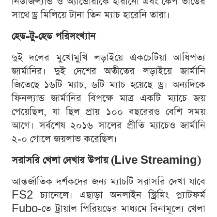
নিউজিল্যান্ড ও অ্যান্ডোরাকে হারানো এবং কেপ ভার্ডের
সাথে ড্র মিলিয়ে টানা তিন ম্যাচ হারেনি তারা।
হেড-টু-হেড পরিসংখ্যান
দুই দলের মুখোমুখি লড়াইয়ে একচেটিয়া আধিপত্য
জার্মানির। দুই দেশের অতীতের লড়াইয়ে জার্মানি
জিতেছে ১৬টি ম্যাচ, ৬টি ম্যাচ হয়েছে ড্র। অন্যদিকে
ফিনল্যান্ড জার্মানির বিপক্ষে মাত্র একটি ম্যাচে জয়
পেয়েছিল, যা ছিল প্রায় ১০০ বছরেরও বেশি সময়
আগে। সর্বশেষ ২০১৬ সালের প্রীতি ম্যাচেও জার্মানি
২-০ গোলে জয়লাভ করেছিল।
সরাসরি খেলা দেখার উপায় (Live Streaming)
আন্তর্জাতিক দর্শকদের জন্য ম্যাচটি সরাসরি দেখা যাবে
FS2 চ্যানেলে। এছাড়া অনলাইন স্ট্রিমিং প্ল্যাটফর্ম
Fubo-তে ট্রায়াল পিরিয়ডের মাধ্যমে বিনামূল্যে খেলা