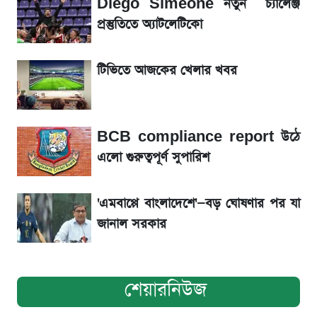
Diego Simeone নতুন চ্যালেঞ্জ
রবির বড় সাফল্য! আয় কম বাড়লেও রেকর্ড মুনাফা ও
প্রস্তুতিতে অ্যাটলেটিকো
গ্রাহক বৃদ্ধি
টিভিতে আজকের খেলার খবর
শেয়ার বিজকে লিগ্যাল নোটিশ পাঠাল রবি, শুরু নতুন
বিতর্ক
BCB compliance report উঠে
সৌদিতে বাংলাদেশিদের আকামা নবায়নে বদলে গেল
এলো গুরুত্বপূর্ণ সুপারিশ
নিয়ম
'এমবাপ্পে বাংলাদেশে'—বড় ঘোষণার পর যা
জানাল সরকার
শেয়ারনিউজ