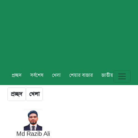
প্রচ্ছদ
সর্বশেষ
খেলা
শেয়ার বাজার
জাতীয়
বিশ্ব
প্রচ্ছদ
খেলা
Md Razib Ali