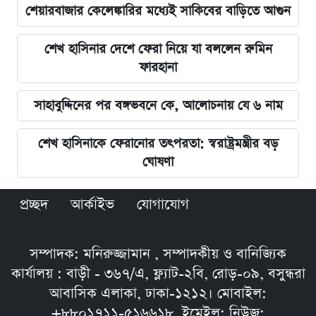
শেয়ারবাজার কেলেঙ্কারির মধ্যেই সাকিবের বাড়িতে আগুন
শেখ হাসিনার দেশে ফেরা নিয়ে যা বললেন রুমিন
ফারহানা
সাহাবুদ্দিনের পর বঙ্গভবনে কে, আলোচনায় যে ৬ নাম
শেখ হাসিনাকে ফেরানোর তৎপরতা: স্বরাষ্ট্রমন্ত্রীর বড়
ঘোষণা
প্রচ্ছদ
আর্কাইভ
যোগাযোগ
সম্পাদক: মনিরুজ্জামান , সম্পাদকীয় ও বানিজ্যিক
কার্যালয় : বাড়ী - ৩৬৭/এ, ফ্ল্যাট-২বি, রোড়-০৯, বসুন্ধরা
আবাসিক এলাকা, ঢাকা-১২১২। মোবাইল:
+৮৮০১৭১১-৫১৬৬১৮, ইমেইল: নিউজ: