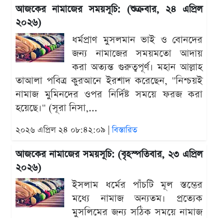
আজকের নামাজের সময়সূচি: (শুক্রবার, ২৪ এপ্রিল
২০২৬)
ধর্মপ্রাণ মুসলমান ভাই ও বোনদের
জন্য নামাজের সময়মতো আদায়
করা অত্যন্ত গুরুত্বপূর্ণ। মহান আল্লাহ
তাআলা পবিত্র কুরআনে ইরশাদ করেছেন, "নিশ্চয়ই
নামাজ মুমিনদের ওপর নির্দিষ্ট সময়ে ফরজ করা
হয়েছে।" (সূরা নিসা,...
২০২৬ এপ্রিল ২৪ ০৮:৪২:০৯ |
বিস্তারিত
আজকের নামাজের সময়সূচি: (বৃহস্পতিবার, ২৩ এপ্রিল
২০২৬)
ইসলাম ধর্মের পাঁচটি মূল স্তম্ভের
মধ্যে নামাজ অন্যতম। প্রত্যেক
মুসলিমের জন্য সঠিক সময়ে নামাজ