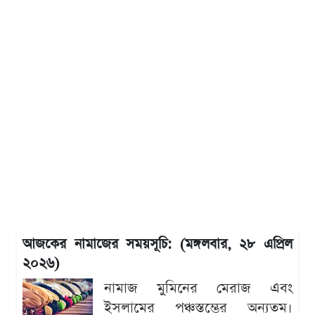
আজকের নামাজের সময়সূচি: (মঙ্গলবার, ২৮ এপ্রিল
২০২৬)
নামাজ মুমিনের মেরাজ এবং
ইসলামের পঞ্চস্তম্ভের অন্যতম।