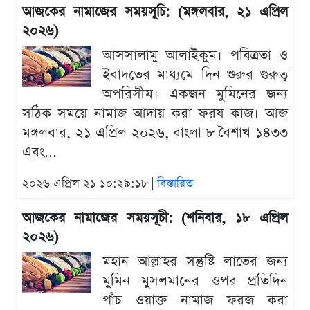
আজকের নামাজের সময়সূচি: (মঙ্গলবার, ২১ এপ্রিল
২০২৬)
আসসালামু আলাইকুম। পবিত্রতা ও
ইবাদতের মাধ্যমে দিন শুরুর গুরুত্ব
অপরিসীম। একজন মুমিনের জন্য
সঠিক সময়ে নামাজ আদায় করা ফরয কাজ। আজ
মঙ্গলবার, ২১ এপ্রিল ২০২৬, বাংলা ৮ বৈশাখ ১৪৩৩
এবং...
২০২৬ এপ্রিল ২১ ১০:২৯:১৮ |
বিস্তারিত
আজকের নামাজের সময়সূচী: (শনিবার, ১৮ এপ্রিল
২০২৬)
মহান আল্লাহর সন্তুষ্টি লাভের জন্য
মুমিন মুসলমানের ওপর প্রতিদিন
পাঁচ ওয়াক্ত নামাজ ফরজ করা