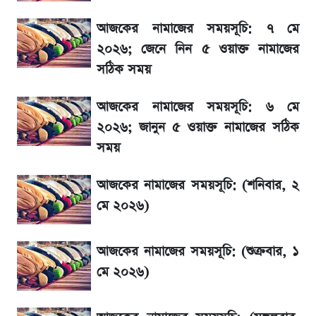
হিসাব প্রকাশ
আজকের নামাজের সময়সূচি: ৭ মে
মেসির জীবনে নেমে এলো শোকের ছায়া
২০২৬; জেনে নিন ৫ ওয়াক্ত নামাজের
সঠিক সময়
La Liga 2026-2027: সর্বশেষ পয়েন্ট টেবিল ও
আজকের নামাজের সময়সূচি: ৬ মে
খবর
২০২৬; জানুন ৫ ওয়াক্ত নামাজের সঠিক
সময়
একদিনের ব্যবধানে আজকের সোনার দাম
আজকের নামাজের সময়সূচি: (শনিবার, ২
সূর্যগ্রহণের দিন আকাশে চোখ ধাঁধানো দৃশ্য, জেনে নিন
মে ২০২৬)
সময় ও স্থান
আজকের নামাজের সময়সূচি: (শুক্রবার, ১
সরকারি চাকরিজীবীদের জন্য বড় সুখবর!
মে ২০২৬)