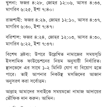
খুলনা: ফজর ৪:২৮, জোহর ১২:০৬, আসর ৪:৩৩,
মাগরিব ৬:২৫, ইশা ৭:৪০।
রাজশাহী: ফজর ৪:২৯, জোহর ১২:১০, আসর ৪:৩৭,
মাগরিব ৬:৩০, ইশা ৭:৪৭।
বরিশাল: ফজর ৪:২৪, জোহর ১২:০৩, আসর ৪:৩০,
মাগরিব ৬:২২, ইশা ৭:৩৭।
বিশেষ দ্রষ্টব্য: উপরে উল্লেখিত নামাজের সময়সূচি
ইসলামিক ফাউন্ডেশনের নিয়ম অনুযায়ী নির্ধারিত।
স্থানভেদে এর সাথে ১-২ মিনিট যোগ বা বিয়োগ হতে
পারে। তাই আপনার নিকটস্থ মসজিদের আজান
অনুসরণ করা সর্বোত্তম।
আল্লাহ আমাদের সবাইকে সময়মতো নামাজ আদায়ের
তৌফিক দান করুন। আমিন।