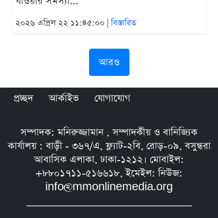
যাওয়ার সমস্যা...
২০২৬ এপ্রিল ২২ ১১:৪৫:০০ |
বিস্তারিত
আরও
প্রচ্ছদ
আর্কাইভ
যোগাযোগ
সম্পাদক: মনিরুজ্জামান , সম্পাদকীয় ও বানিজ্যিক
কার্যালয় : বাড়ী - ৩৬৭/এ, ফ্ল্যাট-২বি, রোড়-০৯, বসুন্ধরা
আবাসিক এলাকা, ঢাকা-১২১২। মোবাইল:
+৮৮০১৭১১-৫১৬৬১৮, ইমেইল: নিউজ:
info@mmonlinemedia.org