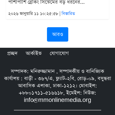
পাশাপাশি ব্রেকিং সিস্টেমের বড় ধরনের...
২০২৬ জানুয়ারি ১১ ১০:২৫:৫৮ |
বিস্তারিত
আরও
প্রচ্ছদ
আর্কাইভ
যোগাযোগ
সম্পাদক: মনিরুজ্জামান , সম্পাদকীয় ও বানিজ্যিক
কার্যালয় : বাড়ী - ৩৬৭/এ, ফ্ল্যাট-২বি, রোড়-০৯, বসুন্ধরা
আবাসিক এলাকা, ঢাকা-১২১২। মোবাইল:
+৮৮০১৭১১-৫১৬৬১৮, ইমেইল: নিউজ:
info@mmonlinemedia.org