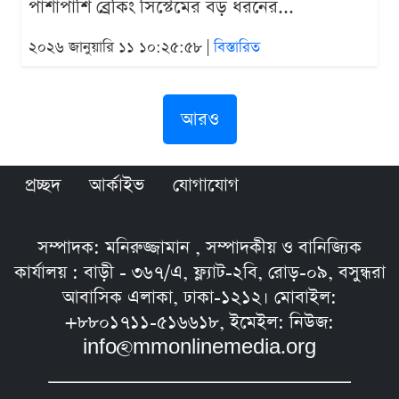
পাশাপাশি ব্রেকিং সিস্টেমের বড় ধরনের...
২০২৬ জানুয়ারি ১১ ১০:২৫:৫৮ |
বিস্তারিত
আরও
প্রচ্ছদ
আর্কাইভ
যোগাযোগ
সম্পাদক: মনিরুজ্জামান , সম্পাদকীয় ও বানিজ্যিক
কার্যালয় : বাড়ী - ৩৬৭/এ, ফ্ল্যাট-২বি, রোড়-০৯, বসুন্ধরা
আবাসিক এলাকা, ঢাকা-১২১২। মোবাইল:
+৮৮০১৭১১-৫১৬৬১৮, ইমেইল: নিউজ:
info@mmonlinemedia.org