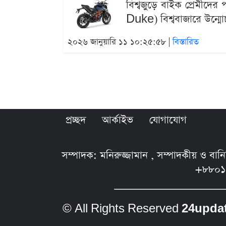
বিশ্বজুড়ে বাইক প্রেমী
Duke) বিশ্ববাজারে উন্মো
২০২৬ জানুয়ারি ১১ ১০:২৫:৫৮ |
বিস্তারিত
প্রচ্ছদ
আর্কাইভ
যোগাযোগ
সম্পাদক: মনিরুজ্জামান , সম্পাদকীয় ও বা
+৮৮০১
© All Rights Reserved
24upda