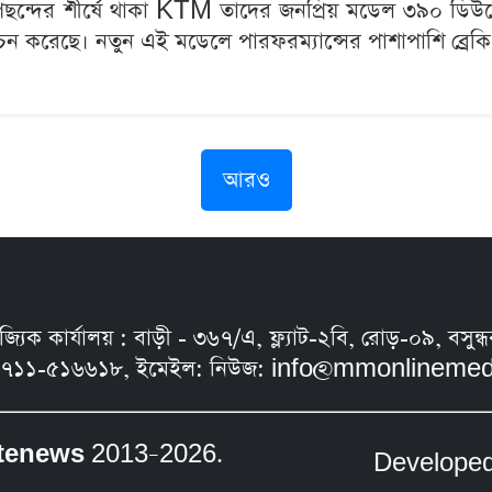
দের পছন্দের শীর্ষে থাকা KTM তাদের জনপ্রিয় মডেল ৩৯
চন করেছে। নতুন এই মডেলে পারফরম্যান্সের পাশাপাশি ব্রেকি
আরও
নিজ্যিক কার্যালয় : বাড়ী - ৩৬৭/এ, ফ্ল্যাট-২বি, রোড়-০৯, ব
৭১১-৫১৬৬১৮, ইমেইল: নিউজ:
info@mmonlinemed
tenews
2013–2026.
Develope