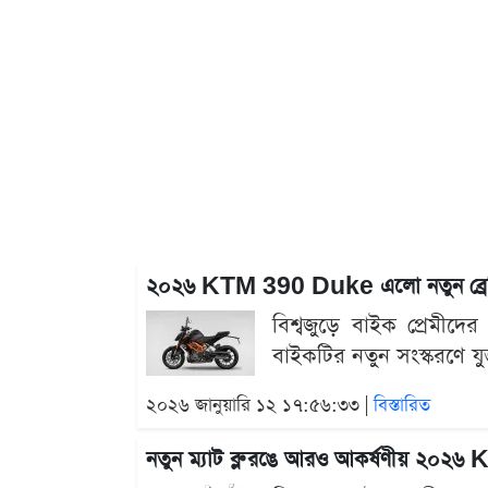
২০২৬ KTM 390 Duke এলো নতুন ব্রেকিং সিস
বিশ্বজুড়ে বাইক প্রেমী
বাইকটির নতুন সংস্করণে যুক
২০২৬ জানুয়ারি ১২ ১৭:৫৬:৩৩ |
বিস্তারিত
নতুন ম্যাট ব্লু রঙে আরও আকর্ষণীয় ২০