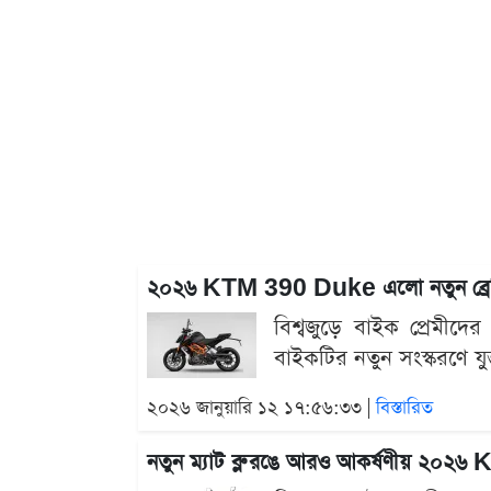
২০২৬ KTM 390 Duke এলো নতুন ব্রেকিং সিস
বিশ্বজুড়ে বাইক প্রেমী
বাইকটির নতুন সংস্করণে যুক
২০২৬ জানুয়ারি ১২ ১৭:৫৬:৩৩ |
বিস্তারিত
নতুন ম্যাট ব্লু রঙে আরও আকর্ষণীয় ২০