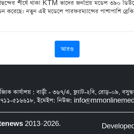
দের পছন্দের শীর্ষে থাকা KTM তাদের জনপ্রিয় মডেল ৩৯
চন করেছে। নতুন এই মডেলে পারফরম্যান্সের পাশাপাশি ব্রেকি
আরও
নিজ্যিক কার্যালয় : বাড়ী - ৩৬৭/এ, ফ্ল্যাট-২বি, রোড়-০৯, ব
৭১১-৫১৬৬১৮, ইমেইল: নিউজ:
info@mmonlinemed
tenews
2013–2026.
Develope