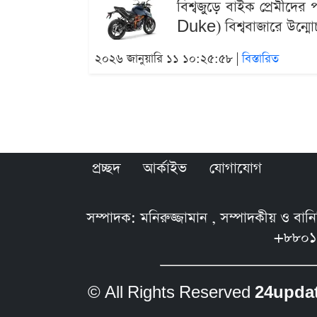
বিশ্বজুড়ে বাইক প্রেমী
Duke) বিশ্ববাজারে উন্মো
২০২৬ জানুয়ারি ১১ ১০:২৫:৫৮ |
বিস্তারিত
প্রচ্ছদ
আর্কাইভ
যোগাযোগ
সম্পাদক: মনিরুজ্জামান , সম্পাদকীয় ও বা
+৮৮০১
© All Rights Reserved
24upda