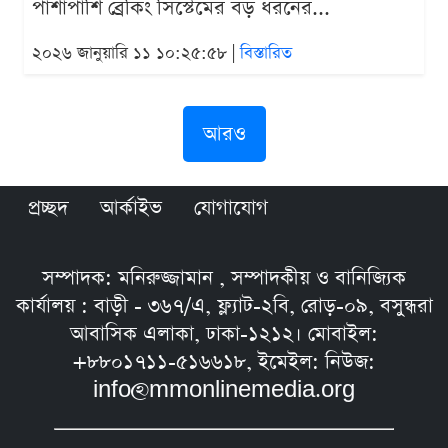
পাশাপাশি ব্রেকিং সিস্টেমের বড় ধরনের...
২০২৬ জানুয়ারি ১১ ১০:২৫:৫৮ |
বিস্তারিত
আরও
প্রচ্ছদ
আর্কাইভ
যোগাযোগ
সম্পাদক: মনিরুজ্জামান , সম্পাদকীয় ও বানিজ্যিক
কার্যালয় : বাড়ী - ৩৬৭/এ, ফ্ল্যাট-২বি, রোড়-০৯, বসুন্ধরা
আবাসিক এলাকা, ঢাকা-১২১২। মোবাইল:
+৮৮০১৭১১-৫১৬৬১৮, ইমেইল: নিউজ:
info@mmonlinemedia.org