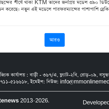
দের পছন্দের শীর্ষে থাকা KTM তাদের জনপ্রিয় মডেল ৩৯
চন করেছে। নতুন এই মডেলে পারফরম্যান্সের পাশাপাশি ব্রেকি
আরও
নিজ্যিক কার্যালয় : বাড়ী - ৩৬৭/এ, ফ্ল্যাট-২বি, রোড়-০৯, ব
৭১১-৫১৬৬১৮, ইমেইল: নিউজ:
info@mmonlinemed
tenews
2013–2026.
Develope