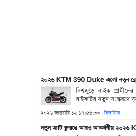
২০২৬ KTM 390 Duke এলো নতুন ব্রেকিং সিস
বিশ্বজুড়ে বাইক প্রেমী
বাইকটির নতুন সংস্করণে যুক
২০২৬ জানুয়ারি ১২ ১৭:৫৬:৩৩ |
বিস্তারিত
নতুন ম্যাট ব্লু রঙে আরও আকর্ষণীয় ২০