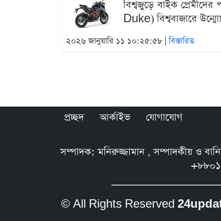
বিশ্বজুড়ে বাইক প্রেমী
Duke) বিশ্ববাজারে উন্মো
২০২৬ জানুয়ারি ১১ ১০:২৫:৫৮ |
বিস্তারিত
প্রচ্ছদ
আর্কাইভ
যোগাযোগ
সম্পাদক: মনিরুজ্জামান , সম্পাদকীয় ও বা
+৮৮০১
© All Rights Reserved
24upda