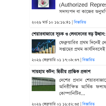
(Authorized Represent
সদস্যপদ বা কাজের অনুমতি
২০২৬ মার্চ ১০ ১৬:১৬:৪১ |
বিস্তারিত
শেয়ারবাজারে সূচক ও লেনদেনের বড় উত্থান: ন
ফেব্রুয়ারির প্রথম দিনেই 
সপ্তাহের প্রথম কার্যদিবস
২০২৬ ফেব্রুয়ারি ০১ ১৭:০৯:৩৭ |
বিস্তারিত
সায়হাম কটন: দ্বিতীয় প্রান্তিক প্রকাশ
দেশের প্রধান শেয়ারবাজা
অনিরীক্ষিত আর্থিক ফল
কোম্পানিটির...
২০২৬ ফেব্রুয়ারি ০১ ১৬:৫২:৩৫ |
বিস্তারিত