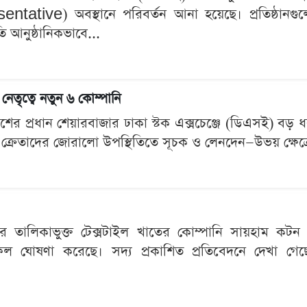
ative) অবস্থানে পরিবর্তন আনা হয়েছে। প্রতিষ্ঠানগুল
 আনুষ্ঠানিকভাবে...
েতৃত্বে নতুন ৬ কোম্পানি
দেশের প্রধান শেয়ারবাজার ঢাকা স্টক এক্সচেঞ্জে (ডিএসই) বড় 
েই ক্রেতাদের জোরালো উপস্থিতিতে সূচক ও লেনদেন—উভয় ক্ষেত্রে
রে তালিকাভুক্ত টেক্সটাইল খাতের কোম্পানি সায়হাম কটন ম
াফল ঘোষণা করেছে। সদ্য প্রকাশিত প্রতিবেদনে দেখা 