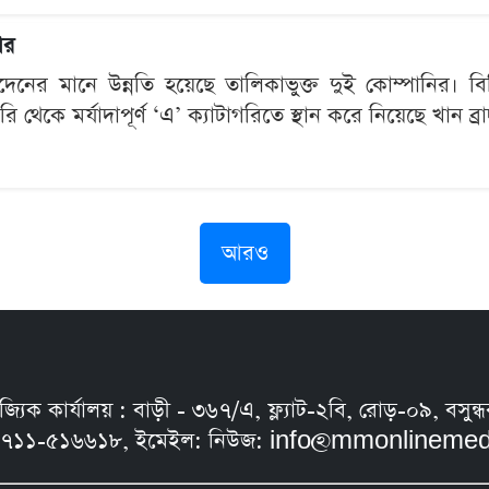
ার
েনের মানে উন্নতি হয়েছে তালিকাভুক্ত দুই কোম্পানির। বি
ি থেকে মর্যাদাপূর্ণ ‘এ’ ক্যাটাগরিতে স্থান করে নিয়েছে খান ব্
আরও
নিজ্যিক কার্যালয় : বাড়ী - ৩৬৭/এ, ফ্ল্যাট-২বি, রোড়-০৯, ব
৭১১-৫১৬৬১৮, ইমেইল: নিউজ:
info@mmonlinemed