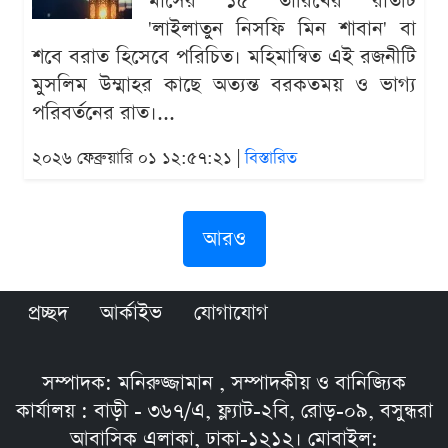
মাসের ১৫ তারিখের রাতটি
'লাইলাতুন নিসফি মিন শাবান' বা
শবে বরাত হিসেবে পরিচিত। মহিমান্বিত এই রজনীটি
মুসলিম উম্মাহর কাছে অত্যন্ত বরকতময় ও ভাগ্য
পরিবর্তনের রাত।...
২০২৬ ফেব্রুয়ারি ০১ ১২:৫৭:২১ |
বিস্তারিত
আরও
প্রচ্ছদ
আর্কাইভ
যোগাযোগ
সম্পাদক: মনিরুজ্জামান , সম্পাদকীয় ও বানিজ্যিক
কার্যালয় : বাড়ী - ৩৬৭/এ, ফ্ল্যাট-২বি, রোড়-০৯, বসুন্ধরা
আবাসিক এলাকা, ঢাকা-১২১২। মোবাইল: