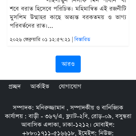
'লাইলাতুন নিসফি মিন শাবান' বা
শবে বরাত হিসেবে পরিচিত। মহিমান্বিত এই রজনীটি
মুসলিম উম্মাহর কাছে অত্যন্ত বরকতময় ও ভাগ্য
পরিবর্তনের রাত।...
২০২৬ ফেব্রুয়ারি ০১ ১২:৫৭:২১ |
বিস্তারিত
আরও
প্রচ্ছদ
আর্কাইভ
যোগাযোগ
সম্পাদক: মনিরুজ্জামান , সম্পাদকীয় ও বানিজ্যিক
কার্যালয় : বাড়ী - ৩৬৭/এ, ফ্ল্যাট-২বি, রোড়-০৯, বসুন্ধরা
আবাসিক এলাকা, ঢাকা-১২১২। মোবাইল:
+৮৮০১৭১১-৫১৬৬১৮, ইমেইল: নিউজ: