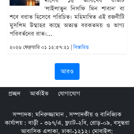
মাসের ১৫ তারিখের রাতটি
'লাইলাতুন নিসফি মিন শাবান' বা
শবে বরাত হিসেবে পরিচিত। মহিমান্বিত এই রজনীটি
মুসলিম উম্মাহর কাছে অত্যন্ত বরকতময় ও ভাগ্য
পরিবর্তনের রাত।...
২০২৬ ফেব্রুয়ারি ০১ ১২:৫৭:২১ |
বিস্তারিত
আরও
প্রচ্ছদ
আর্কাইভ
যোগাযোগ
সম্পাদক: মনিরুজ্জামান , সম্পাদকীয় ও বানিজ্যিক
কার্যালয় : বাড়ী - ৩৬৭/এ, ফ্ল্যাট-২বি, রোড়-০৯, বসুন্ধরা
আবাসিক এলাকা, ঢাকা-১২১২। মোবাইল: