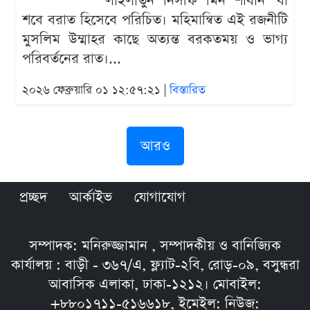
'লাইলাতুন নিসফি মিন শাবান' বা
শবে বরাত হিসেবে পরিচিত। মহিমান্বিত এই রজনীটি
মুসলিম উম্মাহর কাছে অত্যন্ত বরকতময় ও ভাগ্য
পরিবর্তনের রাত।...
২০২৬ ফেব্রুয়ারি ০১ ১২:৫৭:২১ |
বিস্তারিত
আরও
প্রচ্ছদ
আর্কাইভ
যোগাযোগ
সম্পাদক: মনিরুজ্জামান , সম্পাদকীয় ও বানিজ্যিক
কার্যালয় : বাড়ী - ৩৬৭/এ, ফ্ল্যাট-২বি, রোড়-০৯, বসুন্ধরা
আবাসিক এলাকা, ঢাকা-১২১২। মোবাইল:
+৮৮০১৭১১-৫১৬৬১৮, ইমেইল: নিউজ: