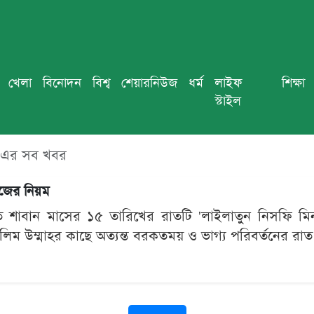
খেলা
বিনোদন
বিশ্ব
শেয়ারনিউজ
ধর্ম
লাইফ
শিক্ষা
স্টাইল
এর সব খবর
জের নিয়ম
টিতে শাবান মাসের ১৫ তারিখের রাতটি 'লাইলাতুন নিসফি ম
লিম উম্মাহর কাছে অত্যন্ত বরকতময় ও ভাগ্য পরিবর্তনের রাত।