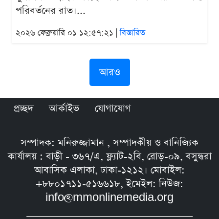
পরিবর্তনের রাত।...
২০২৬ ফেব্রুয়ারি ০১ ১২:৫৭:২১ |
বিস্তারিত
আরও
প্রচ্ছদ
আর্কাইভ
যোগাযোগ
সম্পাদক: মনিরুজ্জামান , সম্পাদকীয় ও বানিজ্যিক
কার্যালয় : বাড়ী - ৩৬৭/এ, ফ্ল্যাট-২বি, রোড়-০৯, বসুন্ধরা
আবাসিক এলাকা, ঢাকা-১২১২। মোবাইল:
+৮৮০১৭১১-৫১৬৬১৮, ইমেইল: নিউজ:
info@mmonlinemedia.org