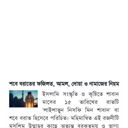
শবে বরাতের ফজিলত, আমল, দোয়া ও নামাজের নিয়ম
ইসলামি সংস্কৃতি ও কৃষ্টিতে শাবান
মাসের ১৫ তারিখের রাতটি
'লাইলাতুন নিসফি মিন শাবান' বা
শবে বরাত হিসেবে পরিচিত। মহিমান্বিত এই রজনীটি
মুসলিম উম্মাহর কাছে অত্যন্ত বরকতময় ও ভাগ্য