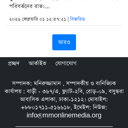
পরিবর্তনের রাত।...
২০২৬ ফেব্রুয়ারি ০১ ১২:৫৭:২১ |
বিস্তারিত
আরও
প্রচ্ছদ
আর্কাইভ
যোগাযোগ
সম্পাদক: মনিরুজ্জামান , সম্পাদকীয় ও বানিজ্যিক
কার্যালয় : বাড়ী - ৩৬৭/এ, ফ্ল্যাট-২বি, রোড়-০৯, বসুন্ধরা
আবাসিক এলাকা, ঢাকা-১২১২। মোবাইল:
+৮৮০১৭১১-৫১৬৬১৮, ইমেইল: নিউজ:
info@mmonlinemedia.org