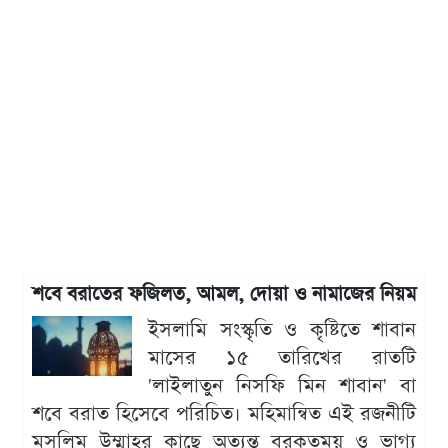
শবে বরাতের ফজিলত, আমল, দোয়া ও নামাজের নিয়ম
ইসলামি সংস্কৃতি ও কৃষ্টিতে শাবান
মাসের ১৫ তারিখের রাতটি
'লাইলাতুন নিসফি মিন শাবান' বা
শবে বরাত হিসেবে পরিচিত। মহিমান্বিত এই রজনীটি
মুসলিম উম্মাহর কাছে অত্যন্ত বরকতময় ও ভাগ্য