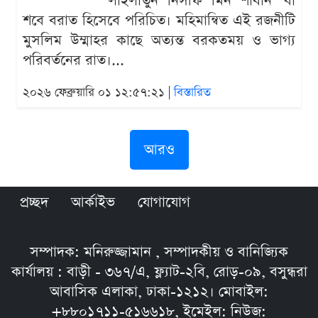
'লাইলাতুন নিসফি মিন শাবান' বা
শবে বরাত হিসেবে পরিচিত। মহিমান্বিত এই রজনীটি
মুসলিম উম্মাহর কাছে অত্যন্ত বরকতময় ও ভাগ্য
পরিবর্তনের রাত।...
২০২৬ ফেব্রুয়ারি ০১ ১২:৫৭:২১ |
বিস্তারিত
আরও
প্রচ্ছদ
আর্কাইভ
যোগাযোগ
সম্পাদক: মনিরুজ্জামান , সম্পাদকীয় ও বানিজ্যিক
কার্যালয় : বাড়ী - ৩৬৭/এ, ফ্ল্যাট-২বি, রোড়-০৯, বসুন্ধরা
আবাসিক এলাকা, ঢাকা-১২১২। মোবাইল:
+৮৮০১৭১১-৫১৬৬১৮, ইমেইল: নিউজ: