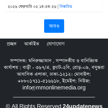
২০২৬ ফেব্রুয়ারি ০২ ১৪:৫৪:২৬ |
বিস্তারিত
আরও
প্রচ্ছদ
আর্কাইভ
যোগাযোগ
সম্পাদক: মনিরুজ্জামান , সম্পাদকীয় ও বানিজ্যিক
কার্যালয় : বাড়ী - ৩৬৭/এ, ফ্ল্যাট-২বি, রোড়-০৯, বসুন্ধরা
আবাসিক এলাকা, ঢাকা-১২১২। মোবাইল:
+৮৮০১৭১১-৫১৬৬১৮, ইমেইল: নিউজ:
info@mmonlinemedia.org
© All Rights Reserved
24updatenews