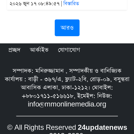
২০২৬ জুন ১৭ ০৮:৪৯:৫৭ |
বিস্তারিত
আরও
প্রচ্ছদ
আর্কাইভ
যোগাযোগ
সম্পাদক: মনিরুজ্জামান , সম্পাদকীয় ও বানিজ্যিক
কার্যালয় : বাড়ী - ৩৬৭/এ, ফ্ল্যাট-২বি, রোড়-০৯, বসুন্ধরা
আবাসিক এলাকা, ঢাকা-১২১২। মোবাইল:
+৮৮০১৭১১-৫১৬৬১৮, ইমেইল: নিউজ:
info@mmonlinemedia.org
© All Rights Reserved
24updatenews