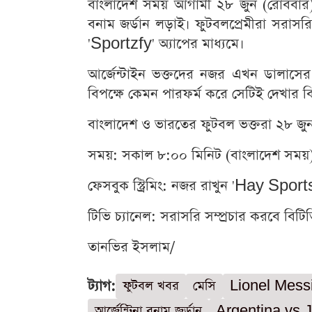
বাংলাদেশ সময় আগামী ২৮ জুন (রোববার) স
বনাম জর্ডান লড়াই। ফুটবলপ্রেমীরা সরা
'Sportzfy' অ্যাপের মাধ্যমে।
আর্জেন্টাইন ভক্তদের নজর এখন ডালাসের 
বিপক্ষে কেমন পারফর্ম করে সেটিই দেখার ব
বাংলাদেশ ও ভারতের ফুটবল ভক্তরা ২৮ জ
সময়: সকাল ৮:০০ মিনিট (বাংলাদেশ সময়
ফেসবুক স্ট্রিমিং: নজর রাখুন 'Hay Sp
টিভি চ্যানেল: সরাসরি সম্প্রচার করবে বি
তানভির ইসলাম/
ট্যাগ:
ফুটবল খবর
মেসি
Lionel Mess
আর্জেন্টিনা বনাম জর্ডান
Argentina vs 