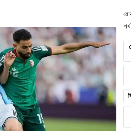
রো
পর্
শ
ব