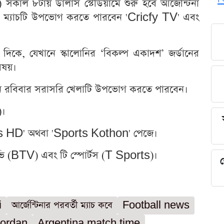
কাল ৮টায় ডালাস স্টেডিয়ামে শুরু হবে আর্জেন্টিনা
সরি ম্যাচটি উপভোগ করতে পারবেন 'Cricfy TV' এবং
দিকে, যেখানে স্কালোনির ‘বিকল্প একাদশ’ জর্ডানের
িষয়।
ুন রবিবার সরাসরি খেলাটি উপভোগ করতে পারবেন।
)।
orts HD' অথবা 'Sports Kothon' পেজে।
টিভি (BTV) এবং টি স্পোর্টস (T Sports)।
শ
i
আর্জেন্টিনার পরবর্তী ম্যাচ কবে
Football news
Jordan
Argentina match time