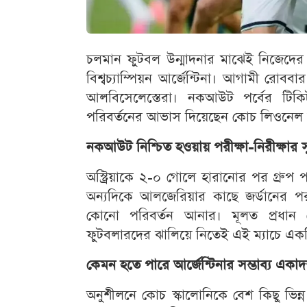
চলমান ফুটবল উন্মাদনার মাঝেই নিজেদের পরবর্
বিশ্বচ্যাম্পিয়ন আর্জেন্টিনা। আগামী রোবব
আলবিসেলেস্তেরা। নকআউট পর্বের টিক
পরিবর্তনের আভাস দিয়েছেন কোচ লিওনেল স
নকআউট নিশ্চিত হওয়ায় পরীক্ষা-নিরীক্ষার 
অস্ট্রিয়াকে ২-০ গোলে হারানোর পর গ্রুপ পর
অন্যদিকে আলজেরিয়ার কাছে জর্ডানের 
কোনো পরিবর্তন আনার। মূলত প্রধান খ
ফুটবলারদের ঝালিয়ে নিতেই এই ম্যাচে একট
কেমন হতে পারে আর্জেন্টিনার সম্ভাব্য একা
অনুশীলনে কোচ স্কালোনিকে বেশ কিছু ভিন্