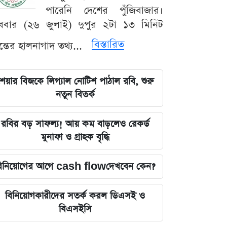
পারেনি দেশের পুঁজিবাজার।
ববার (২৬ জুলাই) দুপুর ২টা ১৩ মিনিট
বিস্তারিত
যন্তের হালনাগাদ তথ্য...
েয়ার বিজকে লিগ্যাল নোটিশ পাঠাল রবি, শুরু
নতুন বিতর্ক
রবির বড় সাফল্য! আয় কম বাড়লেও রেকর্ড
মুনাফা ও গ্রাহক বৃদ্ধি
িনিয়োগের আগে cash flowদেখবেন কেন?
বিনিয়োগকারীদের সতর্ক করল ডিএসই ও
বিএসইসি