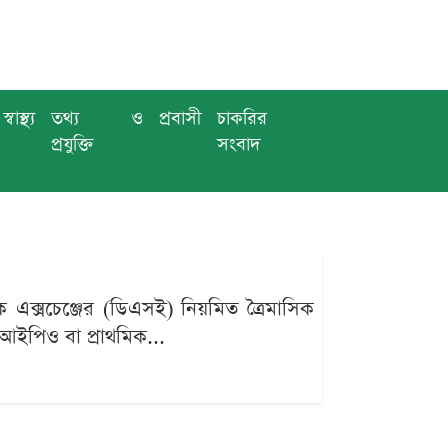
স্বাস্থ্য
তথ্য ও
প্রবাসী
চাকরির
প্রযুক্তি
সংবাদ
টক এক্সচেঞ্জের (ডিএসই) নিয়মিত ত্রৈমাসিক
আইপিও বা প্রাথমিক...