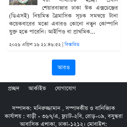
খরা দীর্ঘায়িত হচ্ছে। প্রধান
শেয়ারবাজার ঢাকা স্টক এক্সচেঞ্জের
(ডিএসই) নিয়মিত ত্রৈমাসিক সূচক সমন্বয়ে টানা
কয়েকবারের মতো এবারও কোনো নতুন কোম্পানি
যুক্ত হতে পারেনি। আইপিও বা প্রাথমিক...
২০২৬ এপ্রিল ১৬ ২১:৪৬:৫২ |
বিস্তারিত
আরও
প্রচ্ছদ
আর্কাইভ
যোগাযোগ
সম্পাদক: মনিরুজ্জামান , সম্পাদকীয় ও বানিজ্যিক
কার্যালয় : বাড়ী - ৩৬৭/এ, ফ্ল্যাট-২বি, রোড়-০৯, বসুন্ধরা
আবাসিক এলাকা, ঢাকা-১২১২। মোবাইল: