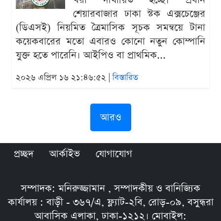
খরা দীর্ঘায়িত হচ্ছে। প্রধান
শেয়ারবাজার ঢাকা স্টক এক্সচেঞ্জের
(ডিএসই) নিয়মিত ত্রৈমাসিক সূচক সমন্বয়ে টানা
কয়েকবারের মতো এবারও কোনো নতুন কোম্পানি
যুক্ত হতে পারেনি। আইপিও বা প্রাথমিক...
২০২৬ এপ্রিল ১৬ ২১:৪৬:৫২ |
বিস্তারিত
আরও
প্রচ্ছদ
আর্কাইভ
যোগাযোগ
সম্পাদক: মনিরুজ্জামান , সম্পাদকীয় ও বানিজ্যিক
কার্যালয় : বাড়ী - ৩৬৭/এ, ফ্ল্যাট-২বি, রোড়-০৯, বসুন্ধরা
আবাসিক এলাকা, ঢাকা-১২১২। মোবাইল: