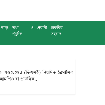
স্বাস্থ্য
তথ্য ও
প্রবাসী
চাকরির
প্রযুক্তি
সংবাদ
টক এক্সচেঞ্জের (ডিএসই) নিয়মিত ত্রৈমাসিক
আইপিও বা প্রাথমিক...