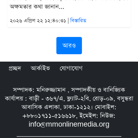
অক্ষমতার কথা জানান...
২০২৬ এপ্রিল ২২ ১২:৪০:৩১ |
বিস্তারিত
আরও
প্রচ্ছদ
আর্কাইভ
যোগাযোগ
সম্পাদক: মনিরুজ্জামান , সম্পাদকীয় ও বানিজ্যিক
কার্যালয় : বাড়ী - ৩৬৭/এ, ফ্ল্যাট-২বি, রোড়-০৯, বসুন্ধরা
আবাসিক এলাকা, ঢাকা-১২১২। মোবাইল:
+৮৮০১৭১১-৫১৬৬১৮, ইমেইল: নিউজ:
info@mmonlinemedia.org