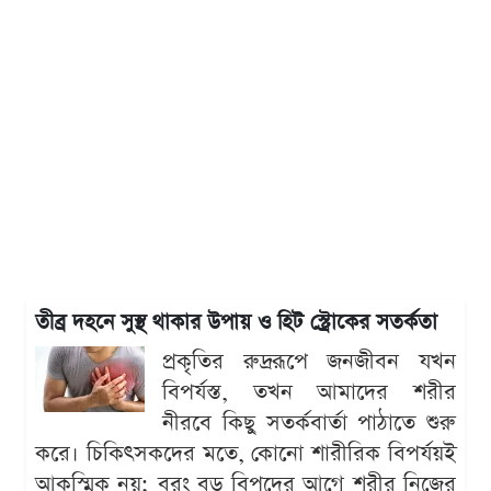
তীব্র দহনে সুস্থ থাকার উপায় ও হিট স্ট্রোকের সতর্কতা
প্রকৃতির রুদ্ররূপে জনজীবন যখন
বিপর্যস্ত, তখন আমাদের শরীর
নীরবে কিছু সতর্কবার্তা পাঠাতে শুরু
করে। চিকিৎসকদের মতে, কোনো শারীরিক বিপর্যয়ই
আকস্মিক নয়; বরং বড় বিপদের আগে শরীর নিজের