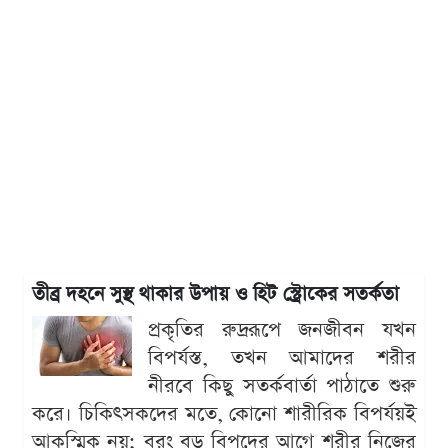
তীব্র দহনে সুস্থ থাকার উপায় ও হিট স্ট্রোকের সতর্কতা
প্রকৃতির রুদ্ররূপে জনজীবন যখন
বিপর্যস্ত, তখন আমাদের শরীর
নীরবে কিছু সতর্কবার্তা পাঠাতে শুরু
করে। চিকিৎসকদের মতে, কোনো শারীরিক বিপর্যয়ই
আকস্মিক নয়; বরং বড় বিপদের আগে শরীর নিজের