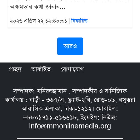
অক্ষমতার কথা জানান...
২০২৬ এপ্রিল ২২ ১২:৪০:৩১ |
বিস্তারিত
আরও
প্রচ্ছদ
আর্কাইভ
যোগাযোগ
সম্পাদক: মনিরুজ্জামান , সম্পাদকীয় ও বানিজ্যিক
কার্যালয় : বাড়ী - ৩৬৭/এ, ফ্ল্যাট-২বি, রোড়-০৯, বসুন্ধরা
আবাসিক এলাকা, ঢাকা-১২১২। মোবাইল:
+৮৮০১৭১১-৫১৬৬১৮, ইমেইল: নিউজ:
info@mmonlinemedia.org