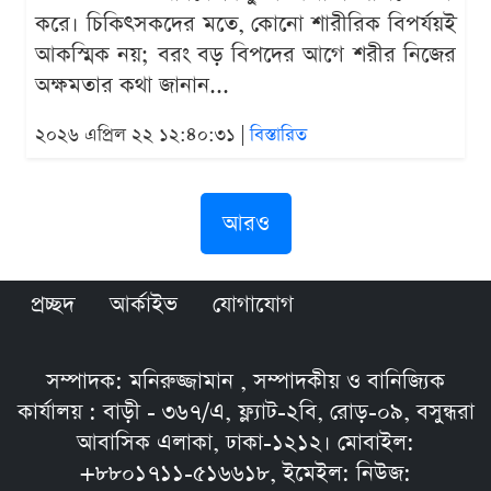
করে। চিকিৎসকদের মতে, কোনো শারীরিক বিপর্যয়ই
আকস্মিক নয়; বরং বড় বিপদের আগে শরীর নিজের
অক্ষমতার কথা জানান...
২০২৬ এপ্রিল ২২ ১২:৪০:৩১ |
বিস্তারিত
আরও
প্রচ্ছদ
আর্কাইভ
যোগাযোগ
সম্পাদক: মনিরুজ্জামান , সম্পাদকীয় ও বানিজ্যিক
কার্যালয় : বাড়ী - ৩৬৭/এ, ফ্ল্যাট-২বি, রোড়-০৯, বসুন্ধরা
আবাসিক এলাকা, ঢাকা-১২১২। মোবাইল:
+৮৮০১৭১১-৫১৬৬১৮, ইমেইল: নিউজ: