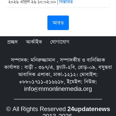
২০২৬ এপ্রিল ২৬ ১০:০২:০০ |
বিস্তারিত
আরও
প্রচ্ছদ
আর্কাইভ
যোগাযোগ
সম্পাদক: মনিরুজ্জামান , সম্পাদকীয় ও বানিজ্যিক
কার্যালয় : বাড়ী - ৩৬৭/এ, ফ্ল্যাট-২বি, রোড়-০৯, বসুন্ধরা
আবাসিক এলাকা, ঢাকা-১২১২। মোবাইল:
+৮৮০১৭১১-৫১৬৬১৮, ইমেইল: নিউজ:
info@mmonlinemedia.org
© All Rights Reserved
24updatenews