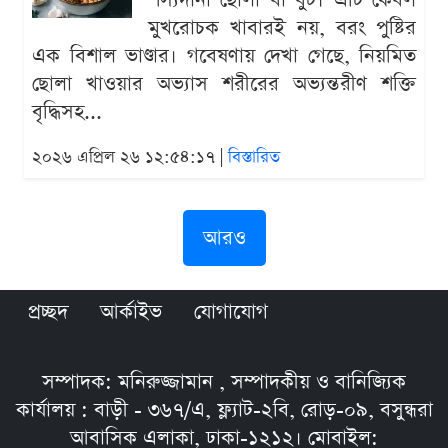
শস্যদানা ছোলা বা বুট। এটি কেবল
মুখরোচক খাবারই নয়, বরং পুষ্টির
এক বিশাল ভাণ্ডার। গবেষণায় দেখা গেছে, নিয়মিত
ছোলা খাওয়ার অভ্যাস শরীরের অভ্যন্তরীণ শক্তি
বৃদ্ধিসহ...
২০২৬ এপ্রিল ২৬ ১২:৫৪:১৭ |
বিস্তারিত
আরও
প্রচ্ছদ
আর্কাইভ
যোগাযোগ
সম্পাদক: মনিরুজ্জামান , সম্পাদকীয় ও বানিজ্যিক
কার্যালয় : বাড়ী - ৩৬৭/এ, ফ্ল্যাট-২বি, রোড়-০৯, বসুন্ধরা
আবাসিক এলাকা, ঢাকা-১২১২। মোবাইল: