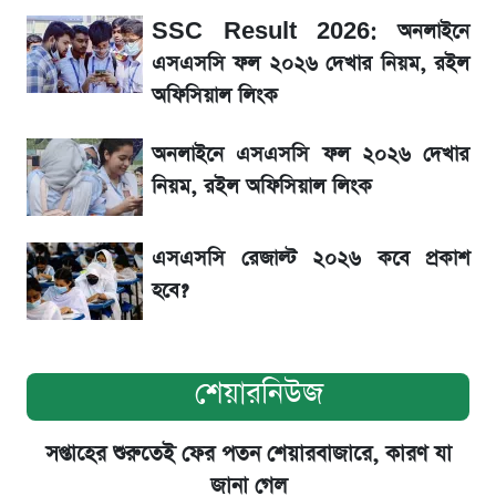
SSC Result 2026: অনলাইনে
Diego Simeone নতুন চ্যালেঞ্জ প্রস্তুতিতে
অ্যাটলেটিকো
এসএসসি ফল ২০২৬ দেখার নিয়ম, রইল
অফিসিয়াল লিংক
বিনিয়োগের আগে cash flowদেখবেন কেন?
অনলাইনে এসএসসি ফল ২০২৬ দেখার
নিয়ম, রইল অফিসিয়াল লিংক
এসএসসি রেজাল্ট ২০২৬ কবে প্রকাশ
হবে?
শেয়ারনিউজ
সপ্তাহের শুরুতেই ফের পতন শেয়ারবাজারে, কারণ যা
জানা গেল