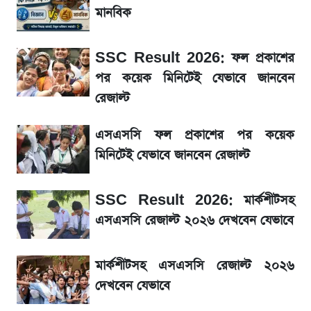
মানবিক
নবম পে-স্কেল নিয়ে চূড়ান্ত প্রস্তুতি, অপেক্ষা মন্ত্রিসভার
অনুমোদনের
SSC Result 2026: ফল প্রকাশের
পর কয়েক মিনিটেই যেভাবে জানবেন
আগামী ৪ দিনের আবহাওয়া নিয়ে বড় সতর্কবার্তা
রেজাল্ট
IMEI নম্বর চেক করার সহজ উপায়; Android ও
এসএসসি ফল প্রকাশের পর কয়েক
iPhone-এ IMEI দেখবেন যেভাবে
মিনিটেই যেভাবে জানবেন রেজাল্ট
৮ ব্র্যান্ডের ত্বক ফর্সাকারী ক্রিমে ভয়াবহ মাত্রার মার্কারি
SSC Result 2026: মার্কশীটসহ
এসএসসি রেজাল্ট ২০২৬ দেখবেন যেভাবে
ভবন নির্মাণে নতুন নিয়ম: বাংলাদেশ building
code যা মানতে হবে
মার্কশীটসহ এসএসসি রেজাল্ট ২০২৬
দেখবেন যেভাবে
মেঘনা পেট্রোলিয়ামের চেয়ারম্যান নিয়োগ