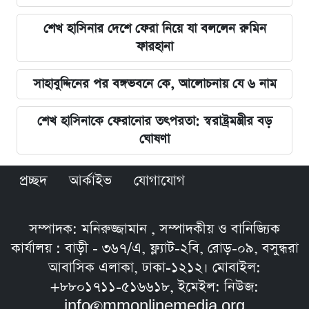
শেখ হাসিনার দেশে ফেরা নিয়ে যা বললেন রুমিন
ফারহানা
সাহাবুদ্দিনের পর বঙ্গভবনে কে, আলোচনায় যে ৬ নাম
শেখ হাসিনাকে ফেরানোর তৎপরতা: স্বরাষ্ট্রমন্ত্রীর বড়
ঘোষণা
প্রচ্ছদ
আর্কাইভ
যোগাযোগ
সম্পাদক: মনিরুজ্জামান , সম্পাদকীয় ও বানিজ্যিক
কার্যালয় : বাড়ী - ৩৬৭/এ, ফ্ল্যাট-২বি, রোড়-০৯, বসুন্ধরা
আবাসিক এলাকা, ঢাকা-১২১২। মোবাইল:
+৮৮০১৭১১-৫১৬৬১৮, ইমেইল: নিউজ:
info@mmonlinemedia.org