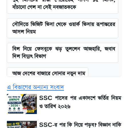
বাঁচানো গেল না সেই নবজাতককে
সৌদিতে ভিজিট ভিসা থেকে ওয়ার্ক ভিসায় রূপান্তরের
আসল নিয়ম
বিল নিয়ে ফেসবুকে ঝড় তুললেন আজহারি, জবাব
দিল বিদ্যুৎ বিভাগ
আজ দেশের বাজারে সোনার নতুন দাম
এ বিভাগের অন্যান্য সংবাদ
'এমবাপ্পে বাংলাদেশে'—বড় ঘোষণার পর যা জানাল
সরকার
SSC পাসের পর একাদশে ভর্তির নিয়ম
ও তারিখ ২০২৬
BCB compliance report উঠে এলো
গুরুত্বপূর্ণ সুপারিশ
SSC-র পর কি নিয়ে পড়ব? বিজ্ঞান নাকি