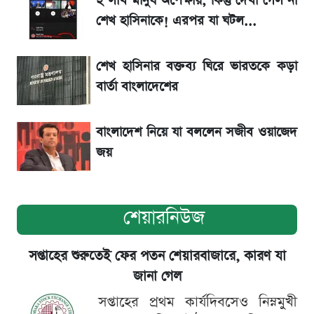
২ লাখ মানুষ অপেক্ষায়, কিন্তু দেখা গেল না
শেখ হাসিনাকে! এরপর যা ঘটল...
একদিনের ব্যবধানে আজকের সোনার দাম
শেখ হাসিনার বক্তব্য ঘিরে ভারতকে কড়া
বার্তা বাংলাদেশের
বাংলাদেশ নিয়ে যা বললেন সজীব ওয়াজেদ
জয়
শেয়ারনিউজ
সপ্তাহের শুরুতেই ফের পতন শেয়ারবাজারে, কারণ যা
জানা গেল
সপ্তাহের প্রথম কার্যদিবসেও নিম্নমুখী