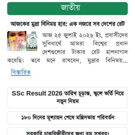
জাতীয়
আজকের মুদ্রা বিনিময় হার: এক নজরে সব দেশের রেট
আজ ২৫ জুলাই ২০২৬ ইং, প্রবাসীদের
সুবিধার্থে আমরা বিশ্বের প্রধান
দেশগুলোর টাকার রেট হালনাগাদ
করেছি। তবে মনে রাখবেন, মুদ্রার বিনিময়...
বিস্তারিত
SSc Result 2026 তারিখ চূড়ান্ত, স্কুলে ভর্তি নিয়ে
নতুন নিয়ম
১৮০ দিনের মূল্যায়ন শেষে মন্ত্রিসভায় পরিবর্তন
সরকারি চাকরিজীবীদের জন্য বড় সুখবর!