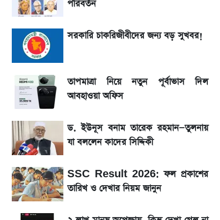
পরিবর্তন
জেনে নিন আজকের সোনা ও রুপার সর্বশেষ দাম
সরকারি চাকরিজীবীদের জন্য বড় সুখবর!
আগে দেখে নিন, আজকের সোনার নতুন দাম
তাপমাত্রা নিয়ে নতুন পূর্বাভাস দিল আবহাওয়া অফিস
তাপমাত্রা নিয়ে নতুন পূর্বাভাস দিল
আবহাওয়া অফিস
SSc Result 2026 তারিখ চূড়ান্ত, স্কুলে ভর্তি
নিয়ে নতুন নিয়ম
ড. ইউনূস বনাম তারেক রহমান—তুলনায়
যা বললেন কাদের সিদ্দিকী
টিভিতে আজকের খেলা (৭ আগস্ট)
SSC Result 2026: ফল প্রকাশের
মেসির জীবনে নেমে এলো শোকের ছায়া
তারিখ ও দেখার নিয়ম জানুন
La Liga 2026-2027: সর্বশেষ পয়েন্ট টেবিল ও
খবর