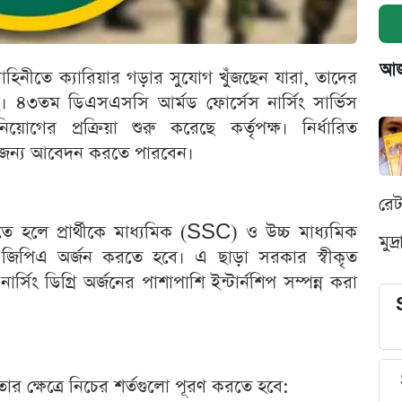
আজক
াহিনীতে ক্যারিয়ার গড়ার সুযোগ খুঁজছেন যারা, তাদের
ছে। ৪৩তম ডিএসএসসি আর্মড ফোর্সেস নার্সিং সার্ভিস
ের প্রক্রিয়া শুরু করেছে কর্তৃপক্ষ। নির্ধারিত
র জন্য আবেদন করতে পারবেন।
রে
ে হলে প্রার্থীকে মাধ্যমিক (SSC) ও উচ্চ মাধ্যমিক
মুদ
িপিএ অর্জন করতে হবে। এ ছাড়া সরকার স্বীকৃত
িং ডিগ্রি অর্জনের পাশাপাশি ইন্টার্নশিপ সম্পন্ন করা
ার ক্ষেত্রে নিচের শর্তগুলো পূরণ করতে হবে: