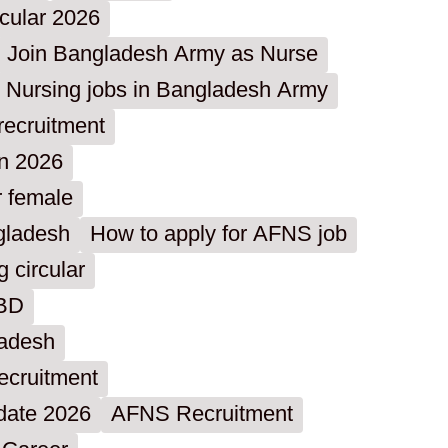
cular 2026
Join Bangladesh Army as Nurse
 Nursing jobs in Bangladesh Army
recruitment
on 2026
r female
ngladesh
How to apply for AFNS job
circular
 BD
ladesh
ecruitment
date 2026
AFNS Recruitment