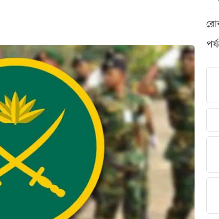
রো
পর্