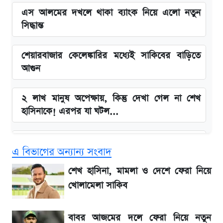
এস আলমের দখলে থাকা ব্যাংক নিয়ে এলো নতুন
সিদ্ধান্ত
শেয়ারবাজার কেলেঙ্কারির মধ্যেই সাকিবের বাড়িতে
আগুন
২ লাখ মানুষ অপেক্ষায়, কিন্তু দেখা গেল না শেখ
হাসিনাকে! এরপর যা ঘটল...
Snapdragon 8 Gen 3 ফোনে নতুন চমক,
এ বিভাগের অন্যান্য সংবাদ
Redmi K80 নিয়ে আপডেট
শেখ হাসিনা, মামলা ও দেশে ফেরা নিয়ে
বাংলাদেশ নিয়ে যা বললেন সজীব ওয়াজেদ জয়
খোলামেলা সাকিব
সাকিবের বাড়িতে হামলা নিয়ে মুখ খুললেন দিলীপ
বাবর আজমের দলে ফেরা নিয়ে নতুন