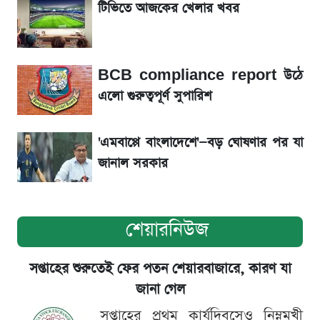
টিভিতে আজকের খেলার খবর
শেয়ার বিজকে লিগ্যাল নোটিশ পাঠাল রবি, শুরু নতুন
বিতর্ক
BCB compliance report উঠে
সৌদিতে বাংলাদেশিদের আকামা নবায়নে বদলে গেল
এলো গুরুত্বপূর্ণ সুপারিশ
নিয়ম
'এমবাপ্পে বাংলাদেশে'—বড় ঘোষণার পর যা
জানাল সরকার
শেয়ারনিউজ
সপ্তাহের শুরুতেই ফের পতন শেয়ারবাজারে, কারণ যা
জানা গেল
সপ্তাহের প্রথম কার্যদিবসেও নিম্নমুখী