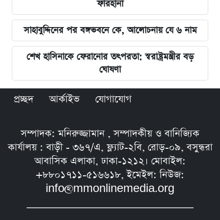
ফারহানা
সাহাবুদ্দিনের পর বঙ্গভবনে কে, আলোচনায় যে ৬ নাম
শেখ হাসিনাকে ফেরানোর তৎপরতা: স্বরাষ্ট্রমন্ত্রীর বড়
ঘোষণা
প্রচ্ছদ
আর্কাইভ
যোগাযোগ
সম্পাদক: মনিরুজ্জামান , সম্পাদকীয় ও বানিজ্যিক
কার্যালয় : বাড়ী - ৩৬৭/এ, ফ্ল্যাট-২বি, রোড়-০৯, বসুন্ধরা
আবাসিক এলাকা, ঢাকা-১২১২। মোবাইল:
+৮৮০১৭১১-৫১৬৬১৮, ইমেইল: নিউজ:
info@mmonlinemedia.org