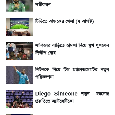
ঘোষ
সমীকরণ
লিটনকে নিয়ে টিম ম্যানেজমেন্টের নতুন পরিকল্পনা
টিভিতে আজকের খেলা (৭ আগস্ট)
জেনে নিন আজকের সোনা ও রুপার সর্বশেষ দাম
সাকিবের বাড়িতে হামলা নিয়ে মুখ খুললেন
আগামীকালই স্পষ্ট হবে এসএসসি ফল প্রকাশের
দিলীপ ঘোষ
তারিখ
লিটনকে নিয়ে টিম ম্যানেজমেন্টের নতুন
তাপমাত্রা নিয়ে নতুন পূর্বাভাস দিল আবহাওয়া অফিস
পরিকল্পনা
৬ আগস্ট দেশের বাজারে স্বর্ণের দাম
Diego Simeone নতুন চ্যালেঞ্জ
রবির বড় সাফল্য! আয় কম বাড়লেও রেকর্ড মুনাফা ও
প্রস্তুতিতে অ্যাটলেটিকো
গ্রাহক বৃদ্ধি