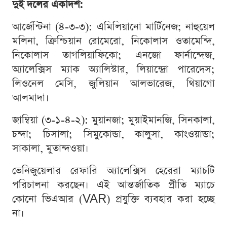
দুই দলের একাদশ:
আর্জেন্টিনা (৪-৩-৩): এমিলিয়ানো মার্টিনেজ; নাহুয়েল
মলিনা, ক্রিশ্চিয়ান রোমেরো, নিকোলাস ওতামেন্দি,
নিকোলাস তাগলিয়াফিকো; এনজো ফার্নান্দেজ,
অ্যালেক্সিস ম্যাক অ্যালিস্টার, লিয়ান্দ্রো পারেদেস;
লিওনেল মেসি, জুলিয়ান আলভারেজ, থিয়াগো
আলমাদা।
জাম্বিয়া (৩-১-৪-২): মুয়ানজা; মুয়াইমানজি, সিনকালা,
চন্দা; চিসালা; সিমুকোন্ডা, কালুসা, কাংওয়ান্ডা;
সাকালা, মুতান্দওয়া।
ভেনিজুয়েলার রেফারি অ্যালেক্সিস হেরেরা ম্যাচটি
পরিচালনা করছেন। এই আন্তর্জাতিক প্রীতি ম্যাচে
কোনো ভিএআর (VAR) প্রযুক্তি ব্যবহার করা হচ্ছে
না।