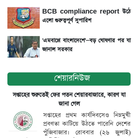
BCB compliance report উঠে
সৌদিতে বাংলাদেশিদের আকামা নবায়নে বদলে গেল
এলো গুরুত্বপূর্ণ সুপারিশ
নিয়ম
'এমবাপ্পে বাংলাদেশে'—বড় ঘোষণার পর যা
জানাল সরকার
শেয়ারনিউজ
সপ্তাহের শুরুতেই ফের পতন শেয়ারবাজারে, কারণ যা
জানা গেল
সপ্তাহের প্রথম কার্যদিবসেও নিম্নমুখী
প্রবণতা কাটিয়ে উঠতে পারেনি দেশের
পুঁজিবাজার। রোববার (২৬ জুলাই)