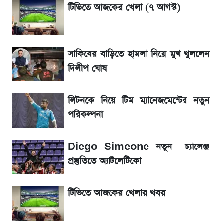
টিভিতে আজকের খেলা (৭ আগস্ট)
জেনে নিন আজকের সোনা ও রুপার সর্বশেষ দাম
সাকিবের বাড়িতে হামলা নিয়ে মুখ খুললেন
আগামীকালই স্পষ্ট হবে এসএসসি ফল প্রকাশের
দিলীপ ঘোষ
তারিখ
লিটনকে নিয়ে টিম ম্যানেজমেন্টের নতুন
তাপমাত্রা নিয়ে নতুন পূর্বাভাস দিল আবহাওয়া অফিস
পরিকল্পনা
৬ আগস্ট দেশের বাজারে স্বর্ণের দাম
Diego Simeone নতুন চ্যালেঞ্জ
রবির বড় সাফল্য! আয় কম বাড়লেও রেকর্ড মুনাফা ও
প্রস্তুতিতে অ্যাটলেটিকো
গ্রাহক বৃদ্ধি
টিভিতে আজকের খেলার খবর
শেয়ার বিজকে লিগ্যাল নোটিশ পাঠাল রবি, শুরু নতুন
বিতর্ক