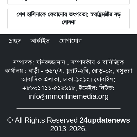
শেখ হাসিনাকে ফেরানোর তৎপরতা: স্বরাষ্ট্রমন্ত্রীর বড়
ঘোষণা
প্রচ্ছদ
আর্কাইভ
যোগাযোগ
সম্পাদক: মনিরুজ্জামান , সম্পাদকীয় ও বানিজ্যিক
কার্যালয় : বাড়ী - ৩৬৭/এ, ফ্ল্যাট-২বি, রোড়-০৯, বসুন্ধরা
আবাসিক এলাকা, ঢাকা-১২১২। মোবাইল:
+৮৮০১৭১১-৫১৬৬১৮, ইমেইল: নিউজ:
info@mmonlinemedia.org
© All Rights Reserved
24updatenews
2013–2026.