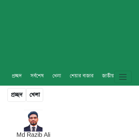
প্রচ্ছদ
সর্বশেষ
খেলা
শেয়ার বাজার
জাতীয়
বিশ্ব
প্রচ্ছদ
খেলা
Md Razib Ali