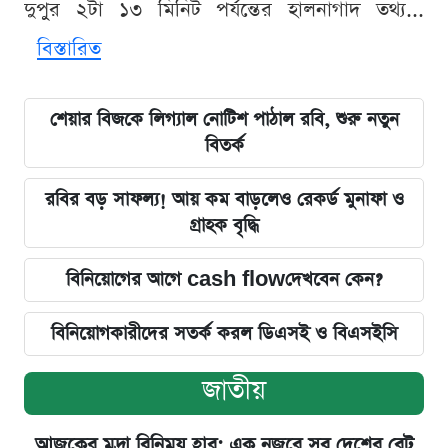
দুপুর ২টা ১৩ মিনিট পর্যন্তের হালনাগাদ তথ্য...
বিস্তারিত
শেয়ার বিজকে লিগ্যাল নোটিশ পাঠাল রবি, শুরু নতুন
বিতর্ক
রবির বড় সাফল্য! আয় কম বাড়লেও রেকর্ড মুনাফা ও
গ্রাহক বৃদ্ধি
বিনিয়োগের আগে cash flowদেখবেন কেন?
বিনিয়োগকারীদের সতর্ক করল ডিএসই ও বিএসইসি
জাতীয়
আজকের মুদ্রা বিনিময় হার: এক নজরে সব দেশের রেট