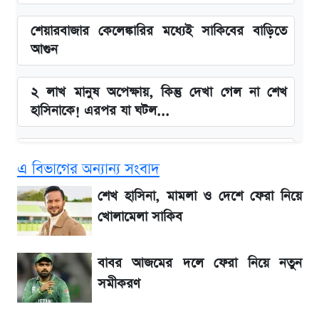
শেয়ারবাজার কেলেঙ্কারির মধ্যেই সাকিবের বাড়িতে
আগুন
২ লাখ মানুষ অপেক্ষায়, কিন্তু দেখা গেল না শেখ
হাসিনাকে! এরপর যা ঘটল...
Snapdragon 8 Gen 3 ফোনে নতুন চমক,
এ বিভাগের অন্যান্য সংবাদ
Redmi K80 নিয়ে আপডেট
শেখ হাসিনা, মামলা ও দেশে ফেরা নিয়ে
বাংলাদেশ নিয়ে যা বললেন সজীব ওয়াজেদ জয়
খোলামেলা সাকিব
সাকিবের বাড়িতে হামলা নিয়ে মুখ খুললেন দিলীপ
বাবর আজমের দলে ফেরা নিয়ে নতুন
ঘোষ
সমীকরণ
লিটনকে নিয়ে টিম ম্যানেজমেন্টের নতুন পরিকল্পনা