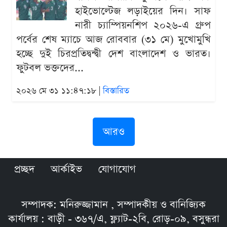
হাইভোল্টেজ লড়াইয়ের দিন। সাফ
নারী চ্যাম্পিয়নশিপ ২০২৬-এ গ্রুপ
পর্বের শেষ ম্যাচে আজ রোববার (৩১ মে) মুখোমুখি
হচ্ছে দুই চিরপ্রতিদ্বন্দ্বী দেশ বাংলাদেশ ও ভারত।
ফুটবল ভক্তদের...
২০২৬ মে ৩১ ১১:৪৭:১৮ |
বিস্তারিত
আরও
প্রচ্ছদ
আর্কাইভ
যোগাযোগ
সম্পাদক: মনিরুজ্জামান , সম্পাদকীয় ও বানিজ্যিক
কার্যালয় : বাড়ী - ৩৬৭/এ, ফ্ল্যাট-২বি, রোড়-০৯, বসুন্ধরা