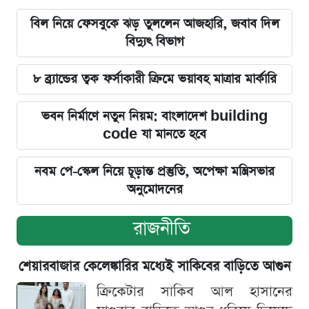
বিল নিয়ে ফেসবুকে ঝড় তুললেন আজহারি, জবাব দিল
বিদ্যুৎ বিভাগ
৮ ব্র্যান্ডের ত্বক ফর্সাকারী ক্রিমে ভয়াবহ মাত্রার মার্কারি
ভবন নির্মাণে নতুন নিয়ম: বাংলাদেশ building
code যা মানতে হবে
নবম পে-স্কেল নিয়ে চূড়ান্ত প্রস্তুতি, অপেক্ষা মন্ত্রিসভার
অনুমোদনের
রাজনীতি
শেয়ারবাজার কেলেঙ্কারির মধ্যেই সাকিবের বাড়িতে আগুন
ক্রিকেটার সাকিব আল হাসানের