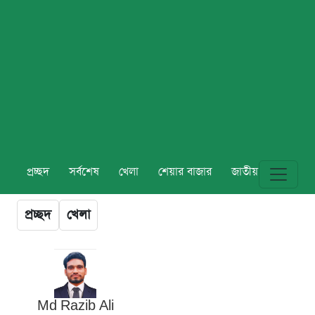
প্রচ্ছদ
সর্বশেষ
খেলা
শেয়ার বাজার
জাতীয়
বিশ্ব
প্রচ্ছদ
খেলা
Md Razib Ali