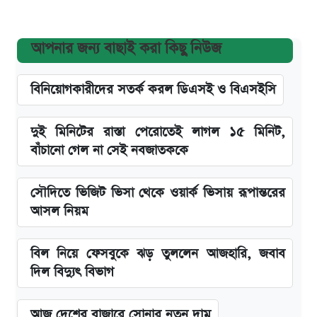
আপনার জন্য বাছাই করা কিছু নিউজ
বিনিয়োগকারীদের সতর্ক করল ডিএসই ও বিএসইসি
দুই মিনিটের রাস্তা পেরোতেই লাগল ১৫ মিনিট,
বাঁচানো গেল না সেই নবজাতককে
সৌদিতে ভিজিট ভিসা থেকে ওয়ার্ক ভিসায় রূপান্তরের
আসল নিয়ম
বিল নিয়ে ফেসবুকে ঝড় তুললেন আজহারি, জবাব
দিল বিদ্যুৎ বিভাগ
আজ দেশের বাজারে সোনার নতুন দাম