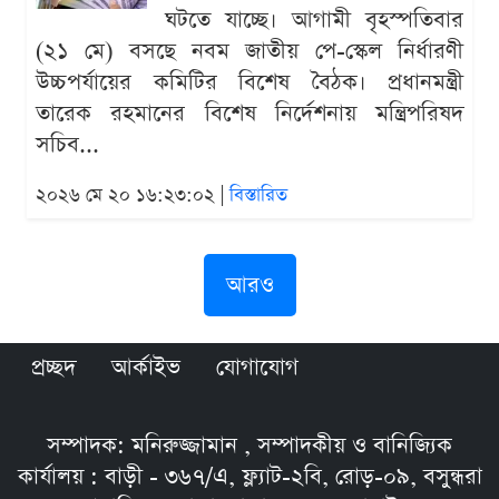
ঘটতে যাচ্ছে। আগামী বৃহস্পতিবার
(২১ মে) বসছে নবম জাতীয় পে-স্কেল নির্ধারণী
উচ্চপর্যায়ের কমিটির বিশেষ বৈঠক। প্রধানমন্ত্রী
তারেক রহমানের বিশেষ নির্দেশনায় মন্ত্রিপরিষদ
সচিব...
২০২৬ মে ২০ ১৬:২৩:০২ |
বিস্তারিত
আরও
প্রচ্ছদ
আর্কাইভ
যোগাযোগ
সম্পাদক: মনিরুজ্জামান , সম্পাদকীয় ও বানিজ্যিক
কার্যালয় : বাড়ী - ৩৬৭/এ, ফ্ল্যাট-২বি, রোড়-০৯, বসুন্ধরা