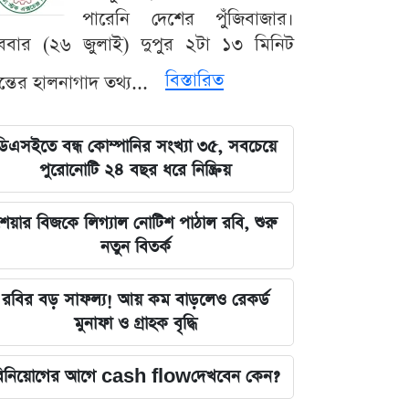
পারেনি দেশের পুঁজিবাজার।
ববার (২৬ জুলাই) দুপুর ২টা ১৩ মিনিট
বিস্তারিত
যন্তের হালনাগাদ তথ্য...
ডিএসইতে বন্ধ কোম্পানির সংখ্যা ৩৫, সবচেয়ে
পুরোনোটি ২৪ বছর ধরে নিষ্ক্রিয়
েয়ার বিজকে লিগ্যাল নোটিশ পাঠাল রবি, শুরু
নতুন বিতর্ক
রবির বড় সাফল্য! আয় কম বাড়লেও রেকর্ড
মুনাফা ও গ্রাহক বৃদ্ধি
িনিয়োগের আগে cash flowদেখবেন কেন?