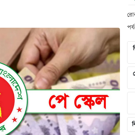
রো
পর্
শ
ব