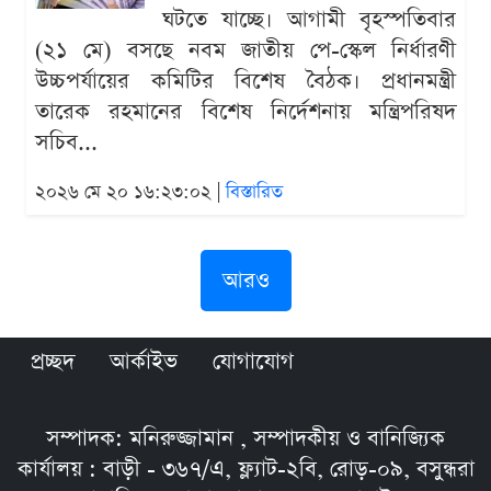
ঘটতে যাচ্ছে। আগামী বৃহস্পতিবার
(২১ মে) বসছে নবম জাতীয় পে-স্কেল নির্ধারণী
উচ্চপর্যায়ের কমিটির বিশেষ বৈঠক। প্রধানমন্ত্রী
তারেক রহমানের বিশেষ নির্দেশনায় মন্ত্রিপরিষদ
সচিব...
২০২৬ মে ২০ ১৬:২৩:০২ |
বিস্তারিত
আরও
প্রচ্ছদ
আর্কাইভ
যোগাযোগ
সম্পাদক: মনিরুজ্জামান , সম্পাদকীয় ও বানিজ্যিক
কার্যালয় : বাড়ী - ৩৬৭/এ, ফ্ল্যাট-২বি, রোড়-০৯, বসুন্ধরা