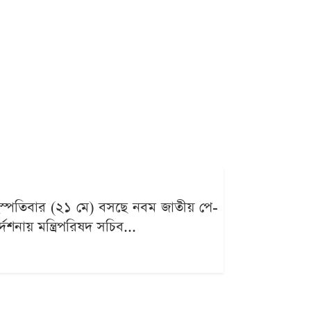
 বৃহস্পতিবার (২১ মে) বসছে নবম জাতীয় পে-
দেশনায় মন্ত্রিপরিষদ সচিব...