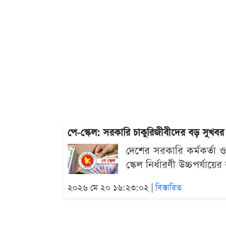
পে-স্কেল: সরকারি চাকুরিজীবীদের বড় সুখবর দি
দেশের সরকারি কর্মকর্তা ও
স্কেল নির্ধারণী উচ্চপর্যায়
২০২৬ মে ২০ ১৬:২৩:০২ |
বিস্তারিত