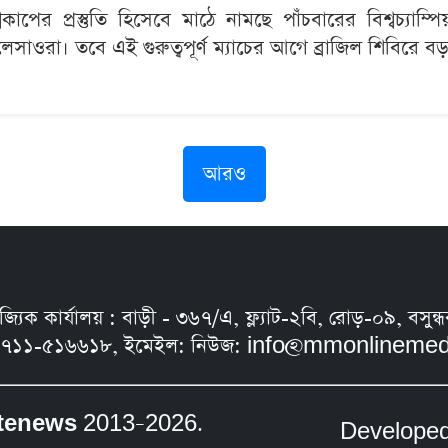
াপের প্রস্তুতি হিসেবে মাঠে নামছে পাঁচবারের বিশ্বচ্যাম্প
সাওরা। তবে এই গুরুত্বপূর্ণ ম্যাচের আগে ব্রাজিল শিবিরে বড় দ
আরও
নিজ্যিক কার্যালয় : বাড়ী - ৩৬৭/এ, ফ্ল্যাট-২বি, রোড়-০৯, ব
৭১১-৫১৬৬১৮, ইমেইল: নিউজ:
info@mmonlinemed
tenews
2013–2026.
Develope