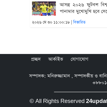
আসন্ন ২০২৬ ফুটবল বিশ্বক
পানামার মুখোমুখি হবে সেলে
২০২৬ মে ৩০ ১১:০০:১৮ |
বিস্তারিত
প্রচ্ছদ
আর্কাইভ
যোগাযোগ
সম্পাদক: মনিরুজ্জামান , সম্পাদকীয় ও বা
+৮৮০১
© All Rights Reserved
24upda