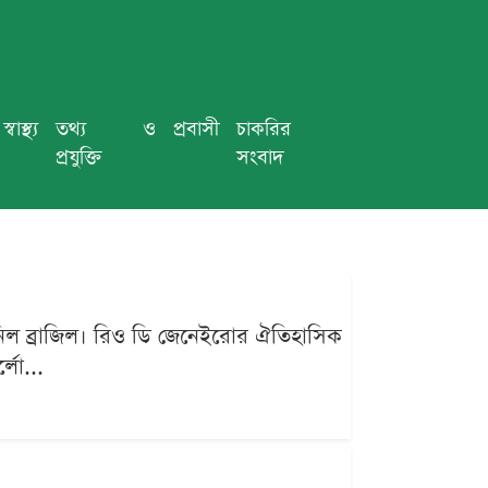
স্বাস্থ্য
তথ্য ও
প্রবাসী
চাকরির
প্রযুক্তি
সংবাদ
িল ব্রাজিল। রিও ডি জেনেইরোর ঐতিহাসিক
্লো...