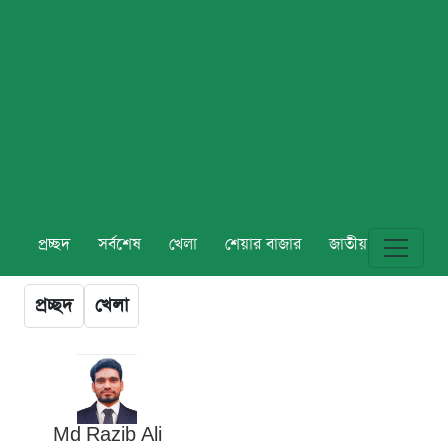
প্রচ্ছদ
সর্বশেষ
খেলা
শেয়ার বাজার
জাতীয়
বিশ্ব
প্রচ্ছদ
খেলা
Md Razib Ali