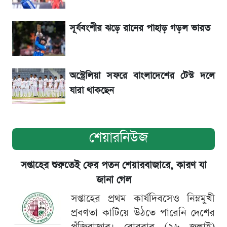
বাংলাদেশ নিয়ে যা বললেন সজীব ওয়াজেদ জয়
সূর্যবংশীর ঝড়ে রানের পাহাড় গড়ল ভারত
অস্ট্রেলিয়া সফরে বাংলাদেশের টেস্ট দলে
যারা থাকছেন
শেয়ারনিউজ
সপ্তাহের শুরুতেই ফের পতন শেয়ারবাজারে, কারণ যা
জানা গেল
সপ্তাহের প্রথম কার্যদিবসেও নিম্নমুখী
প্রবণতা কাটিয়ে উঠতে পারেনি দেশের