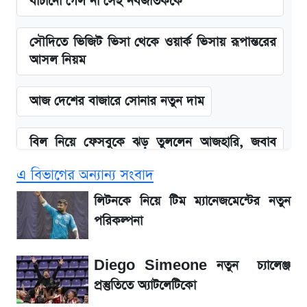
বাঁচানো গেল না সেই নবজাতককে
সৌদিতে ভিজিট ভিসা থেকে ওয়ার্ক ভিসায় রূপান্তরের
আসল নিয়ম
আজ দেশের বাজারে সোনার নতুন দাম
বিল নিয়ে ফেসবুকে ঝড় তুললেন আজহারি, জবাব
দিল বিদ্যুৎ বিভাগ
এ বিভাগের অন্যান্য সংবাদ
লিটনকে নিয়ে টিম ম্যানেজমেন্টের নতুন পরিকল্পনা
লিটনকে নিয়ে টিম ম্যানেজমেন্টের নতুন
পরিকল্পনা
আগামী ৪ দিনের আবহাওয়া নিয়ে বড় সতর্কবার্তা
Diego Simeone নতুন চ্যালেঞ্জ
৮ ব্র্যান্ডের ত্বক ফর্সাকারী ক্রিমে ভয়াবহ মাত্রার মার্কারি
প্রস্তুতিতে অ্যাটলেটিকো