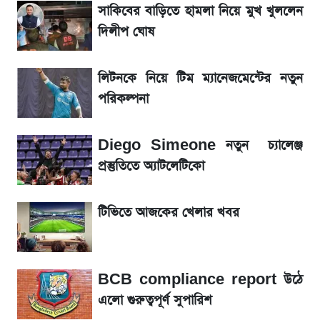
সাকিবের বাড়িতে হামলা নিয়ে মুখ খুললেন
আগামীকালই স্পষ্ট হবে এসএসসি ফল প্রকাশের
দিলীপ ঘোষ
তারিখ
লিটনকে নিয়ে টিম ম্যানেজমেন্টের নতুন
তাপমাত্রা নিয়ে নতুন পূর্বাভাস দিল আবহাওয়া অফিস
পরিকল্পনা
৬ আগস্ট দেশের বাজারে স্বর্ণের দাম
Diego Simeone নতুন চ্যালেঞ্জ
রবির বড় সাফল্য! আয় কম বাড়লেও রেকর্ড মুনাফা ও
প্রস্তুতিতে অ্যাটলেটিকো
গ্রাহক বৃদ্ধি
টিভিতে আজকের খেলার খবর
শেয়ার বিজকে লিগ্যাল নোটিশ পাঠাল রবি, শুরু নতুন
বিতর্ক
BCB compliance report উঠে
সৌদিতে বাংলাদেশিদের আকামা নবায়নে বদলে গেল
এলো গুরুত্বপূর্ণ সুপারিশ
নিয়ম