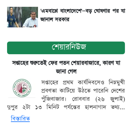
'এমবাপ্পে বাংলাদেশে'—বড় ঘোষণার পর যা
জানাল সরকার
শেয়ারনিউজ
সপ্তাহের শুরুতেই ফের পতন শেয়ারবাজারে, কারণ যা
জানা গেল
সপ্তাহের প্রথম কার্যদিবসেও নিম্নমুখী
প্রবণতা কাটিয়ে উঠতে পারেনি দেশের
পুঁজিবাজার। রোববার (২৬ জুলাই)
দুপুর ২টা ১৩ মিনিট পর্যন্তের হালনাগাদ তথ্য...
বিস্তারিত