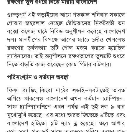
রক্ষণের ভুল শুধরে নিতে মরিয়া বাংলাদেশ
গুরুত্বপূর্ণ এই লড়াইয়ের আগে গতকাল শনিবার সকালে
গোয়ায় জহরলাল নেহেরু স্টেডিয়ামের নিকটবর্তী ডন
বক্সো কলেজ মাঠে নিবিড় অনুশীলন করেছে বাংলাদেশ
দল। মালদ্বীপের বিপক্ষে আগের ম্যাচে দুর্দান্ত খেললেও
রক্ষণের দুর্বলতায় দুটি গোল হজম করতে হয়েছিল
সাবিনাদের। তাই অনুশীলনে রক্ষণভাগের ভুলত্রুটি শুধরে
নিতে বাড়তি কাজ করেছেন কোচ পিটার বাটলার।
পরিসংখ্যান ও বর্তমান অবস্থা
ফিফা র‍্যাঙ্কিং কিংবা মাঠের লড়াই—সবটাতেই ভারত
এগিয়ে থাকলেও বাংলাদেশ এখন বর্তমান চ্যাম্পিয়ন।
সাফ চ্যাম্পিয়নশিপে এখন পর্যন্ত এই দুই দল ৯ বার
মুখোমুখি হয়েছে। এর মধ্যে ভারত জিতেছে ৬টিতে এবং
বাংলাদেশ ২টিতে। ১টি ম্যাচ ড্র হয়েছে। তবে আশার
কথা হলো, গত দুই সাফে ভারতকে হারিয়ে জয়ের স্বাদ