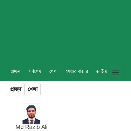
প্রচ্ছদ
সর্বশেষ
খেলা
শেয়ার বাজার
জাতীয়
বিশ্ব
প্রচ্ছদ
খেলা
Md Razib Ali