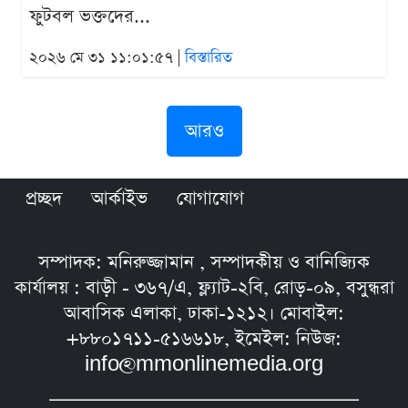
ফুটবল ভক্তদের...
২০২৬ মে ৩১ ১১:০১:৫৭ |
বিস্তারিত
আরও
প্রচ্ছদ
আর্কাইভ
যোগাযোগ
সম্পাদক: মনিরুজ্জামান , সম্পাদকীয় ও বানিজ্যিক
কার্যালয় : বাড়ী - ৩৬৭/এ, ফ্ল্যাট-২বি, রোড়-০৯, বসুন্ধরা
আবাসিক এলাকা, ঢাকা-১২১২। মোবাইল:
+৮৮০১৭১১-৫১৬৬১৮, ইমেইল: নিউজ:
info@mmonlinemedia.org