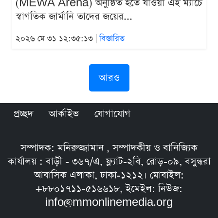
(MEWA Arena) অনুষ্ঠিত হতে যাওয়া এই ম্যাচে
স্বাগতিক জার্মানি তাদের জয়ের...
২০২৬ মে ৩১ ১২:৩৫:১৩ |
বিস্তারিত
আরও
প্রচ্ছদ
আর্কাইভ
যোগাযোগ
সম্পাদক: মনিরুজ্জামান , সম্পাদকীয় ও বানিজ্যিক
কার্যালয় : বাড়ী - ৩৬৭/এ, ফ্ল্যাট-২বি, রোড়-০৯, বসুন্ধরা
আবাসিক এলাকা, ঢাকা-১২১২। মোবাইল:
+৮৮০১৭১১-৫১৬৬১৮, ইমেইল: নিউজ:
info@mmonlinemedia.org