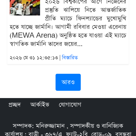
২০২৬ বিশ্বকাপের আগে নিজেদের
প্রস্তুতি ঝালিয়ে নিতে আন্তর্জাতিক
প্রীতি ম্যাচে ফিনল্যান্ডের মুখোমুখি
হতে যাচ্ছে জার্মানি। আগামী রবিবার মেওয়া এরেনায়
(MEWA Arena) অনুষ্ঠিত হতে যাওয়া এই ম্যাচে
স্বাগতিক জার্মানি তাদের জয়ের...
২০২৬ মে ৩১ ১২:৩৫:১৩ |
বিস্তারিত
আরও
প্রচ্ছদ
আর্কাইভ
যোগাযোগ
সম্পাদক: মনিরুজ্জামান , সম্পাদকীয় ও বানিজ্যিক
কার্যালয় : বাড়ী - ৩৬৭/এ, ফ্ল্যাট-২বি, রোড়-০৯, বসুন্ধরা