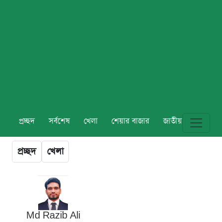
প্রচ্ছদ
সর্বশেষ
খেলা
শেয়ার বাজার
জাতীয়
বিশ্ব
প্রচ্ছদ
খেলা
Md Razib Ali